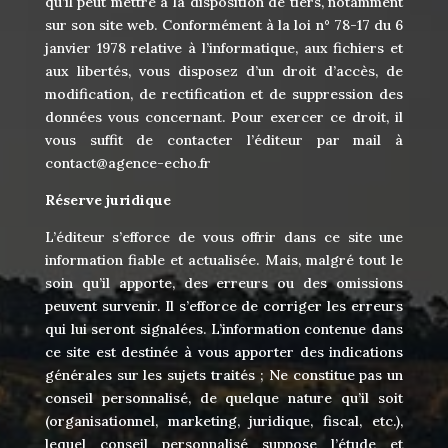
qu’il peut mettre à la disposition de tiers, notamment
sur son site web. Conformément à la loi n° 78-17 du 6
janvier 1978 relative à l’informatique, aux fichiers et
aux libertés, vous disposez d’un droit d’accès, de
modification, de rectification et de suppression des
données vous concernant. Pour exercer ce droit, il
vous suffit de contacter l’éditeur par mail à
contact@agence-echo.fr
Réserve juridique
L’éditeur s’efforce de vous offrir dans ce site une
information fiable et actualisée. Mais, malgré tout le
soin qu’il apporte, des erreurs ou des omissions
peuvent survenir. Il s’efforce de corriger les erreurs
qui lui seront signalées. L’information contenue dans
ce site est destinée à vous apporter des indications
générales sur les sujets traités ; Ne constitue pas un
conseil personnalisé, de quelque nature qu’il soit
(organisationnel, marketing, juridique, fiscal, etc.),
lequel conseil personnalisé suppose l’étude et