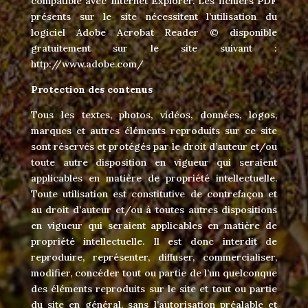
compatible avec Internet Explorer. Les fichiers PDF
présents sur le site nécessitent l’utilisation du
logiciel Adobe Acrobat Reader © disponible
gratuitement sur le site suivant :
http://www.adobe.com/
Protection des contenus
Tous les textes, photos, vidéos, données, logos,
marques et autres éléments reproduits sur ce site
sont réservés et protégés par le droit d’auteur et/ou
toute autre disposition en vigueur qui seraient
applicables en matière de propriété intellectuelle.
Toute utilisation est constitutive de contrefaçon et
au droit d’auteur et/ou à toutes autres dispositions
en vigueur qui seraient applicables en matière de
propriété intellectuelle. Il est donc interdit de
reproduire, représenter, diffuser, commercialiser,
modifier, concéder tout ou partie de l’un quelconque
des éléments reproduits sur le site et tout ou partie
du site en général, sans l’autorisation préalable et