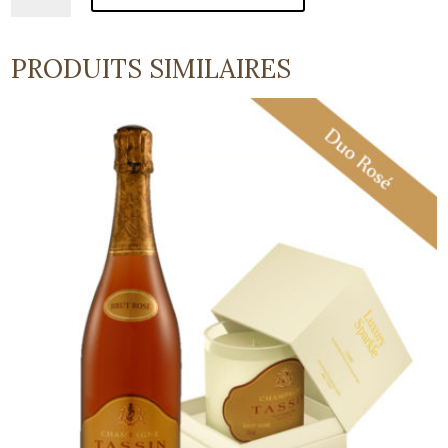
Bougie
parfumée
PRODUITS SIMILAIRES