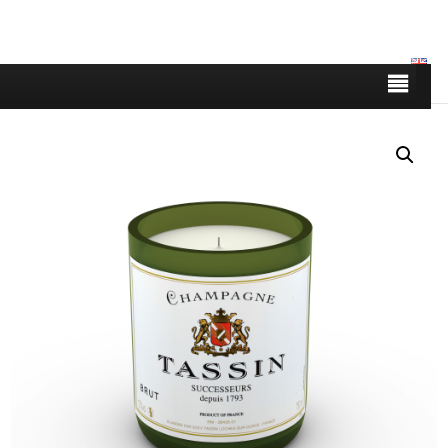
Boutique
|
Duos enflammés
| Bougie parfumée