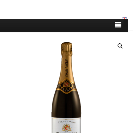
Boutique
|
Nos caisses de 6 bouteilles
| Brut