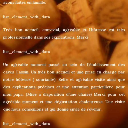
avons faites en famille.
list_element_with_data
Très bon accueil, convivial, agréable et l'hôtesse est très
professionnelle dans ses explications. Merci
list_element_with_data
Un agréable moment passé au sein de l'établissement des
caves Tassin. Un très bon accueil et une prise en charge par
notre hôtesse ( souriante). Belle et agréable visite ainsi que
des explications précises et une attention particulière pour
mon papa. (Mise a disposition d'une chaise) Merci pour cet
agréable moment et une dégustation chaleureuse. Une visite
que nous conseillons et qui donne envie de revenir.
list_element_with_data