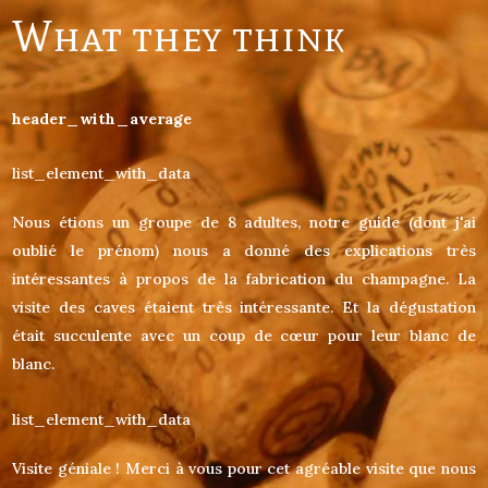
What they think
header_with_average
list_element_with_data
Nous étions un groupe de 8 adultes, notre guide (dont j'ai
oublié le prénom) nous a donné des explications très
intéressantes à propos de la fabrication du champagne. La
visite des caves étaient très intéressante. Et la dégustation
était succulente avec un coup de cœur pour leur blanc de
blanc.
list_element_with_data
Visite géniale ! Merci à vous pour cet agréable visite que nous